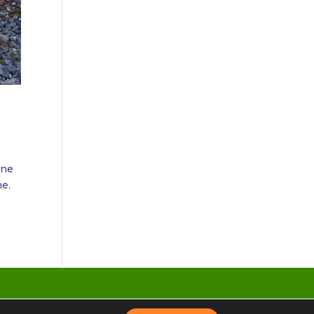
une
me.